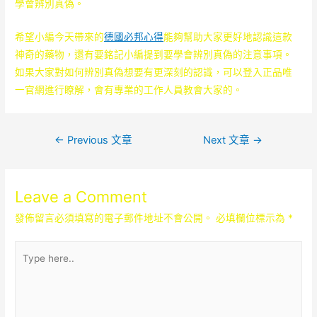
學會辨別真偽。
希望小編今天帶來的
德國必邦心得
能夠幫助大家更好地認識這款
神奇的藥物，還有要銘記小編提到要學會辨別真偽的注意事項。
如果大家對如何辨別真偽想要有更深刻的認識，可以登入正品唯
一官網進行瞭解，會有專業的工作人員教會大家的。
文
←
Previous 文章
Next 文章
→
章
導
Leave a Comment
覽
發佈留言必須填寫的電子郵件地址不會公開。
必填欄位標示為
*
Type
here..