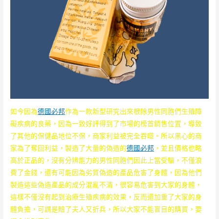
如今因為
德國必邦
作為一款新型研究出來根除男性同胞們生殖障
礙疾病的良藥，因為一致好評得到了市場的榜首銷售位置，導致
了其他的保健品地位不保，商家利益被完全吞噬。所以黑心的商
家為了奪回利益，製造了大量的偽造的
德國必邦
，並且價格也略
高於正品的，沒有分辨能力的男性同胞們因此上當受騙，不僅浪
費了金錢，還有可能因為劣質偽造的產品危害了身體，因為他們
製造這些偽造產品的成分混亂不清，很容易危害到大家的身體，
這樣不僅沒有起到治療生殖疾病的效果，反而還加重了大家的身
體負擔，可謂是賠了夫人又折兵，所以大家不能盲目的購買，要