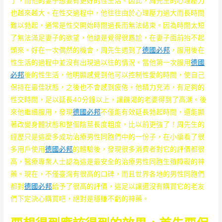
了，而他的妻子想要有更好的性生活。因此，周先生的心理壓力
也越來越大。在性交過程中，他往往由於心理壓力過大而長時間
難以勃起，通常是性交開始時間過長而無法結束。因為時間太短
了無法滿足妻子的欲望，他總是覺得很尷尬，在妻子面前抬不起
頭來。好在一次偶然的機會，周先生遇到了
德國必邦
，服用後在
性生活的過程中並沒有出現過以往的情況。當他第一次服用
德國
必邦
後的性生活，他明顯感覺到他可以控制性愛的時間，使自己
保持在最佳狀態，之後也不會感到疲倦。他精力充沛，有足夠的
性交時間，足以延長40分鐘以上，讓饑渴的老婆得到了高潮。後
來他繼續服用，發現
德國必邦
不僅能有效延長勃起時間，還能顯
著改變身體狀態和整個陰莖長度粗度，比以前更強了！周先生的
經歷只是這麼多成功治療男性同胞們中的一份子，在小編看了很
多用戶使用
德國必邦
的體驗後，發現很多消費者對它的評價都很
高，醫療專業人士認為這是最安全的治療男性同胞生殖障礙的神
藥。現在，不僅臺灣有很高的口碑，而且世界各地的男性同胞們
都對
德國必邦
給予了很高的評價，這足以讓還沒有購買它的老友
們下定決心購買吧，絕對是穩賺不虧的神藥。