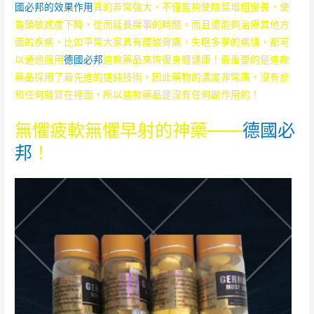
國必邦的效果作用
真的非常強大，不僅能夠使陰莖增粗變長，使
龜頭敏感度下降，從而延長房事的時間。而且還能夠治療其他方
面的疾病，比如平常大家具有腰酸背痛，失眠多夢的病情，都可
以通過服用
德國必邦
這款藥品來恢復身體健康！最重要的是這款
藥品採用了最先進的提純技術，因此藥物的濃度非常高，沒有摻
和任何雜質在裡面，所以這款藥品是沒有任何副作用的！
無懼疲軟無懼早射的神藥——
德國必
邦
！