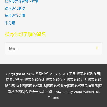
德國必邦秘魯瑪卡評價
德國必邦蝦皮
德國必邦評價
未分類
搜尋你想了解的資訊
搜
尋
關
鍵
字
Copyright © 2026
德國必邦|MUSTSTATE正品|德國必邦副作用|
:
德國必邦ptt|德國必邦官網|德國必邦心得|德國必邦吃法|德國必邦
秘魯瑪卡評價|德國必邦真偽|德國必邦香港|德國必邦藥局有賣嗎|德
國必邦價格|台灣唯一指定官網
| Powered by
Astra WordPress
Theme