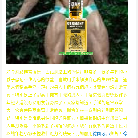
如今網路非常發達，因此網路上的色情片非常多，很多年輕的小
夥子忍耐不住內心的欲望，喜歡用手來解決自己的生理欲望。通
常人們稱為手淫，現在的男人十個有九個虛，其實這句話非常真
實。特別是上了初高中擁有手機的男人，手淫這個惡習導致許多
年輕人還沒有女朋友就腎虛了，大家都知道，手淫的危害非常
大，它會使陰莖龜頭非常敏感，還會帶來一系列的前列腺等問
題，特別是會降低男性同胞的性能力，如果長期的手淫還會讓男
人早洩陽痿！不過多虧了科技的進步，現在有很多的醫療手段可
以讓年輕小夥子挽救性能力的缺失，比如服用
德國必邦
藥片！
德