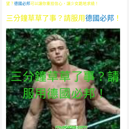
望？
德國必邦
可以讓你重拾信心，讓少女跪地求繞！
三分鐘草草了事？請服用
德國必邦
！