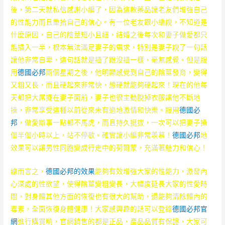
後，第二天就私信感謝小編了，因為這款藥品讓老友們增強自己
的性能力而且重拾自己的信心。有一位老友跟小編說，不知道是
什麼原因，自己的陰莖短小且細，結婚之後每次和妻子做愛都只
能插入一半，根本無法滿足妻子的需求，特別是妻子說了一句話
讓他非常自卑，這句話就是插了跟沒插一樣，毫無感覺。但是服
用
德國必邦
兩個星期之後，他明顯感覺到自己的陰莖發育，變得
又粗又長，而且硬起來非常快，想硬就能夠硬起來！現在的他每
天都把大屌擺在妻子面前，妻子也很主動脫掉衣服讓他不斷地
操，非常享受這種以前從來未有過地激情和快樂。服用
德國必
邦
，做愛辦事一點都不馬虎，而且持久挺拔，一次可以把妻子操
個半個小時以上，站不停歇。確實讓小編非常羡慕！
德國必邦
地
效果可以讓男性同胞變成行走中的荷爾蒙，充滿著魅力和信心！
總而言之，
德國必邦的效果
能夠有效增強大家的性能力，激發內
心深處的性欲望，使得陰莖變粗變長，大幅度延長大家的性愛時
間，對身體其他方面的恢復也有很大的幫助，還能夠清除體內的
毒素，全面恢復身體健康！大家感興趣的話可以登錄
德國必邦官
網
進行購買喲，官網銷售的都是正品，產品品質有保證，大家可