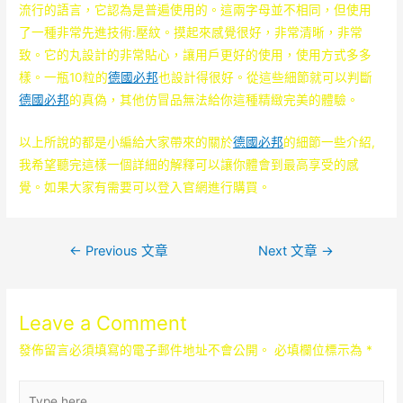
流行的語言，它認為是普遍使用的。這兩字母並不相同，但使用
了一種非常先進技術:壓紋。摸起來感覺很好，非常清晰，非常
致。它的丸設計的非常貼心，讓用戶更好的使用，使用方式多多
樣。一瓶10粒的
德國必邦
也設計得很好。從這些細節就可以判斷
德國必邦
的真偽，其他仿冒品無法給你這種精緻完美的體驗。
以上所說的都是小編給大家帶來的關於
德國必邦
的細節一些介紹,
我希望聽完這樣一個詳細的解釋可以讓你體會到最高享受的感
覺。如果大家有需要可以登入官網進行購買。
文
←
Previous 文章
Next 文章
→
章
導
Leave a Comment
覽
發佈留言必須填寫的電子郵件地址不會公開。
必填欄位標示為
*
Type