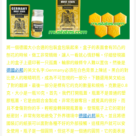
將一個德國大小合適的包裝盒包裝起來，盒子的表面會有凹凸的
刨花的時候，做工非常精緻，讓人一看就心情舒暢。仔細發現牆
上的盒子上還印著一只孤鷹，輪廓的線條令人難以置信。然後是
德國必邦
的英文名字:Genmany必須在白色背景上陳述。黑白的對
比使人的眼睛明亮，成為不可忽視的一部分。下麵還用英文給出
了對的翻譯。最後一部分是標有它的克的數量和規格。克數是0.8
克，大小是一瓶10克。首先，我們打開瓶蓋，瓶蓋不是普通的塑
膠瓶蓋，它是由鋁合金製成，非常亮銀奪目。感覺真的很好，而
且不會傷到你的手。輕輕旋轉擰開瓶蓋後，發現瓶子上它的密封
紙密封，非常有效地避免了外界環境中
德國必邦
藥丸。並且將德
國裝訂的紙張可以面對各種不好的外部接觸，這樣用戶就可以安
全使用。瓶子是一個圓筒，但這不是一個通的圓筒，它的面表是