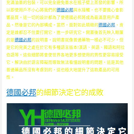
充滿油墨的包裝，可以完全避免墨水在瓶子壁上蒸發的影響。所
以即使用戶不小心將我們的
德國必邦
與水接觸，也不要擔心會影
響品質。這一切的設計都為了使德國必邦將成為最滿意用戶產
品。然後是它的內部構成。當然，面對如此精緻的
德國必邦
，肯
定是誰都忍不住要打開它，進一步研究它。開蓋後首先映入眼簾
的是
德國必邦
的說明書。說明書就像普通藥物一樣必不可少，但
是它的完美之處在於它有多種語言版本!漢語、英語、韓語和阿拉
伯語等。這些細節將會使世界各地更多想使用的男性更容易接受
它。解決由於語言障礙而導致無法看懂說明書的問題。這是其他
普通藥品所沒有考慮到的，這也極大地提升了這款產品的可用
性。
德國必邦
的細節決定它的成敗