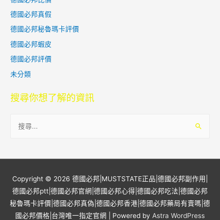
德國必邦真假
德國必邦秘魯瑪卡評價
德國必邦蝦皮
德國必邦評價
未分類
搜尋你想了解的資訊
搜
尋
關
鍵
字
Copyright © 2026
德國必邦|MUSTSTATE正品|德國必邦副作用|
:
德國必邦ptt|德國必邦官網|德國必邦心得|德國必邦吃法|德國必邦
秘魯瑪卡評價|德國必邦真偽|德國必邦香港|德國必邦藥局有賣嗎|德
國必邦價格|台灣唯一指定官網
| Powered by
Astra WordPress