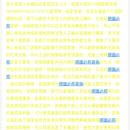
當大家登入的網站的首頁的左上方，兩個大寫的YH隔壁都有個
GERMANYMUSTSTATE臺灣唯一指定官網，並且右邊是六七個超
鏈接的話，就可以斷定大家登入的網址是正確的，也就是
德國必
邦
官網。這個官網大家可以在世界各地都能進行登入，所以不用
擔心會因為地域的限制而無法登入正確的官網進行購買。其次就
是線下銷售點，因為它的銷售出售熱度熱度太高，導致了大量的
黑心商家為了謀取利益斷層它的銷售額，所以製造很難辨別真偽
的它來出售。所以正品的銷售點是有證書的，證書上有著
德國必
邦
的官方蓋章。這兩個都是內在的辨別
德國必邦真偽
的方法。那
外在的方法是什麼呢？就是通過它的包裝來判定，正品的
德國必
邦
的包裝是很容易鑒別出來的，首先在最外面的盒子裏可以看到
一個白底的條碼，這個是辨別
德國必邦真偽
的最主要的地方。如
果想辨別，就掃這個碼，便可以直接跳入到這瓶
德國必邦
藥丸的
生產認證畫面，能看到它的生產時間還有生產地點。如果能出現
這些資訊就代表是正品的。如果還不放心也可以通過觀察包裝內
的東西來判斷，可以檢查裏面的說明書是否是五種語言的，因為
正品的為了讓來自世界各地的男性同胞們都能讀得懂
德國必邦
這
款新型的藥物，所以特意設置了多種語言，避免大家在使用的時