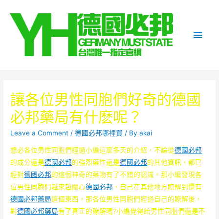
Main
Men
讓各位男性同胞們好奇的德國
必邦藥局有什麽呢？
Leave a Comment
/
德國必邦哪裡買
/ By
akai
想必各位男性同胞們經過小編這麼多天的介紹，不論從
德國必邦
的成分還是
德國必邦
的強烈藥性還是
德國必邦
的其他資訊，都已
經對
德國必邦
的這個神奇的藥物有了不錯的認識。那小編發現各
位男性同胞們越來越關心
德國必邦
，自己在其他地方瞭解到還有
德國必邦藥局
這個東西，那各位男性同胞們經過自己的瞭解後，
對
德國必邦藥局
有了真正的瞭解嗎?小編覺得給男性同胞們還是不