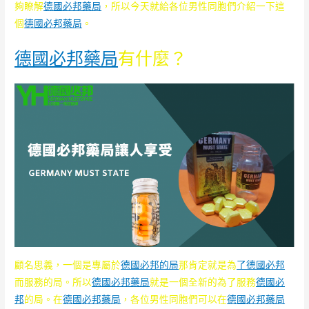
夠瞭解
德國必邦藥局
，所以今天就給各位男性同胞們介紹一下這
個
德國必邦藥局
。
德國必邦藥局
有什麼？
顧名思義，一個是專屬於
德國必邦的局
那肯定就是為
了德國必邦
而服務的局。所以
德國必邦藥局
就是一個全新的為了服務
德國必
邦
的局。在
德國必邦藥局
，各位男性同胞們可以在
德國必邦藥局