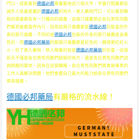
門口，就能看到
德國必邦
專屬聖地這六個大字，字裏行間裏都告
誡外人這裏是屬於
德國必邦
的地方。進入藥局門口，可以看到藥
局的兩邊都各有一只雕刻的雄鷹，這兩只雄鷹想必各位男性同胞
們看到後都直呼內行。因為這兩只雄鷹都是
德國必邦
包裝盒的外
表的那只雄鷹，不同的是
德國必邦
包裝的外表的那只雄鷹是金黃
色的，而
德國必邦藥局
的那兩只雄鷹都是紅色的，顯得更紅紅火
火。好了進入藥局，映入眼簾的就是
德國必邦藥局
的前臺，這個
前天不僅是各位男性同胞們結賬的地方，還是各位男性同胞們諮
詢問題的聖地。因為在這個櫃檯，各位男性同胞們將會被專業的
工作人員解決問題。他們會盡自己最大的能力給各位男性同胞們
帶來服務。
德國必邦藥局
有嚴格的流水線！