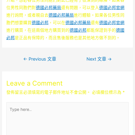
位男性同胞們對
德國必邦藥局
還有問題，可以登入
德國必邦官網
進行詢問，或者親自去
德國必邦藥局
進行體驗。如果各位男性同
胞們想要購買
德國必邦
，可以在
德國必邦藥局
還有
德國必邦官網
進行購買，在這兩個地方購買到的
德國必邦
都能保證到手的
德國
必邦
是正品有保障的，而且售後服務也是其他地方做不到的。
文
←
Previous 文章
Next 文章
→
章
導
Leave a Comment
覽
發佈留言必須填寫的電子郵件地址不會公開。
必填欄位標示為
*
Type
here..