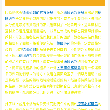
因為是代表
德國必邦的官方藥局
，所以
德國必邦藥局
裏出品的
德
國必邦
全是要經過嚴厲的精挑細選的。首先從生產開始，選用的
成分便是最好品質最好的那六種藥材加上秘魯瑪卡，這些藥材在
選材上已經是經過層層選的，並且在合成的時候也要清理好哪些
藥材，可謂是給各位男性同胞們最好的回饋，讓各位男性同胞們
的相信有了回報。接著便是包裝，
德國必邦
的包裝一定會嚴格包
裝的，因為
德國必邦
的品質是需要保障的，不能讓外表接觸到水
分，所以
德國必邦
的包裝都需要一層研製的油性薄膜。然後最後
的成品不僅有盒子包裝，還有一個印著
德國必邦
的四個字的袋
子，簡直就是極品中的極品。此外
，德國必邦藥局
還有一個讓很
多男性同胞們想去的地方，就是在裏面設置了一個藥房體驗，就
是將各種一次性的藥物限時給體驗者體驗，然後等待藥性發作後
的結果，這樣能讓各位男性同胞們對適合自己身體的藥物有了不
錯的瞭解，能照顧好自己的身體，就當做身體體檢。
好了以上就是小編給各位男性同胞們帶來的關於
德國必邦藥局
的
介紹，想必各位男性同胞們對此已經有了很深刻的瞭解。如果各