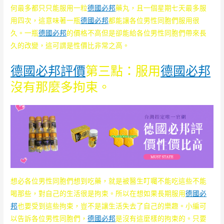
何最多都只只能服用一粒
德國必邦
藥丸，且一個星期七天最多服
用四次，這意味著一瓶
德國必邦
都能讓各位男性同胞們服用很
久。一瓶
德國必邦
的價格不高但是卻能給各位男性同胞們帶來長
久的改變，這可謂是性價比非常之高。
德國必邦評價
第三點：服用
德國必邦
沒有那麼多拘束。
想必各位男性同胞們想到吃藥，就是被醫生叮囑不能吃這些不能
喝那些，對自己的生活很是拘束。所以在想如果長期服用
德國必
邦
也要受到這些拘束，豈不是讓生活失去了自己的樂趣。小編可
以告訴各位男性同胞們，
德國必邦
是沒有這麼樣的拘束的。只要