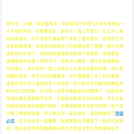
劉先生，24歲，家住臺南市。本該是自己年輕力壯在社會闖出一
片天地的年紀。也確實如此，劉先生一直工作努力，在工作上做
的如魚得水。好不容易忙裏偷閒下來找了個女朋友，想用性生活
來放鬆跟發洩，卻沒想到發現自己的身體出現了問題，硬的太慢
還有射的太快了，這些這些都讓女朋友得不到滿意，垂頭喪氣，
還嘲諷他作為男人居然不行，然後決心離去。劉先生很是難過，
也很惱火。為什麼他一個工作成功人士會有這樣的命運，為什麼
倒楣的是他。他不甘於這樣墮落，他不僅要做工作上的信服者，
還要在性生活上讓其他女人所迷戀。所以劉先生四處尋找藥品來
解決自己的問題，在市場上這麼多藥品面前他猶豫了，因為這些
所謂的藥品感覺都不完善，不能給他帶來完全的保障，李先生害
怕服用後如果出現副作用呢，如果這藥根本沒有作用呢？豈不是
白費了時間跟金錢。所以李先生一直在尋找，直到他遇到了
德國
必邦
。這次他沒有一點猶豫，直接果斷出手購買了一個月的試用
期。想必各位男性同胞都很好奇為什麼這次李先生能果斷出手，