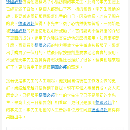
德國必邦
值得他這樣嗎？小編訪問的李先生，此時的李先生臉上
已經充滿了自信，整個人都透出了不一樣的氣質。李先生激動的
說：我要感謝當初那個果斷出手的自己，因為這樣，才有了現在
的我。
德國必邦
值得！李先生平復了心情然後接著說，一開始是
被
德國必邦
的詳細使用說明所鼓勵了，它的說明不但詳細的介紹
了裏面的成分，還用了六種語言告訴他怎麼樣服用，注意事項是
什麼，直到看到
德國必邦
的強力藥效李先生徹底被折服了。果斷
出手購買了一個月的，然後回家按照劑量要求老老實實的服用，
不過幾天李先生就覺得身體狀態比已經好了很多，精神也越來越
好了，更加肯定了他選擇
德國必邦
的堅定。
接著便是李先生的人生崛起，他找回自信後在工作方面做的更
好，業績越來越好便得到了提拔。現在整個人事業有成，女人怎
麼會少。已經服用
德國必邦
半年的李先生早已不是當初的李先
生，畢竟士別三日都要刮目相看呢，更何況是服用
德國必邦
半年
的李先生。李先生用他的人生告訴各位男性同胞
德國必邦
值得你
果斷出手。