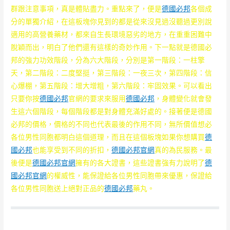
群跟注意事項，真是體貼盡力。重點來了，便是
德國必邦
各個成
分的單獨介紹，在這板塊你見到的都是從來沒見過沒聽過更別說
適用的高營養藥材，都來自生長環境惡劣的地方，在重重困難中
脫穎而出，明白了他們還有這樣的奇妙作用。下一點就是德國必
邦的強力功效階段，分為六大階段，分別是第一階段：一柱擎
天，第二階段：二度堅挺，第三階段：一夜三次，第四階段：信
心爆棚，第五階段：增大增粗，第六階段：牢固效果。可以看出
只要你按
德國必邦
官網的要求來服用
德國必邦
，身體變化就會發
生這六個階段，每個階段都是對身體充滿好處的。接著便是德國
必邦的價格，價格的不同也代表最後的作用不同，無所價值想必
各位男性同胞都明白這個道理，而且在這個板塊如果你想購買
德
國必邦
也能享受到不同的折扣，
德國必邦官網
真的為民服務。最
後便是
德國必邦官網
擁有的各大證書，這些證書強有力說明了
德
國必邦官網
的權威性，能保證給各位男性同胞帶來優惠，保證給
各位男性同胞送上絕對正品的
德國必邦
藥丸。