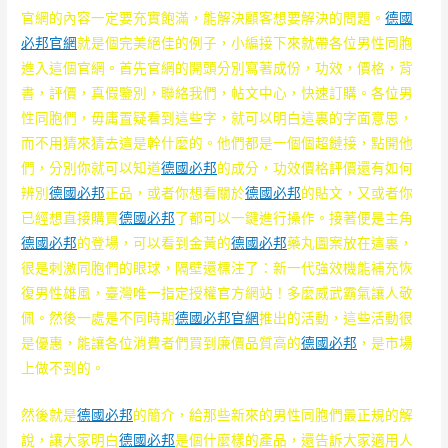
官網的內容一定要充實飽滿，能解決顧客想要解決的問題。
德國
必邦官網
就是個完美絕佳的例子，小編接下來就帶各位男性同胞
進入這個官網。首先官網的開頭分別寫著成份，功效，價格，背
書，評價，真假鑒別，聯絡我們，帖文中心，快速訂購。各位男
性同胞們，毋庸置疑看到這些字，就可以明白這裏的字面意思，
而不用猜來猜去這是幹什麼的。他們都是一個個超鏈接，點開他
們，分別你就可以知道
德國必邦
的成分，功效價格評價還有如何
辨別
德國必邦
正品，或者你想看關於
德國必邦
的貼文，又或者你
已經想直接購買
德國必邦
了都可以一鍵進行操作。接著便是主角
德國必邦
的登場，可以看到金黃的
德國必邦
藥丸圖案放在這裏，
很是刺激同胞們的眼球，隔壁還標注了：新一代強效機能補充恢
復男性雄風，臺灣唯一指定授權官方網站！多麼威武霸氣讓人敬
佩。然後一處是不同時期
德國必邦官網
推出的活動，這些活動很
是優惠，能讓各位消費者們買到廉價品質高的
德國必邦
，是市場
上做不到的。
然後就是
德國必邦
的簡介，給那些新來的男性同胞們最正規的解
說，讓大家明白
德國必邦
是個什麼樣的產品，還告訴大家適用人