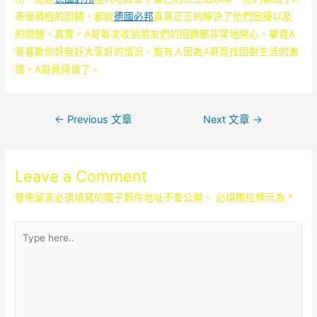
哥很積極的回饋，都說
德國必邦
真真正正的解決了他們困擾以及
的問題。其實，A哥每次收到朋友們的回饋都非常地開心，畢竟A
哥喜歡你好我好大家好的情況，能有人因為A哥而找回對生活的激
情，A哥覺得值了。
文
←
Previous 文章
Next 文章
→
章
導
Leave a Comment
覽
發佈留言必須填寫的電子郵件地址不會公開。
必填欄位標示為
*
Type
here..