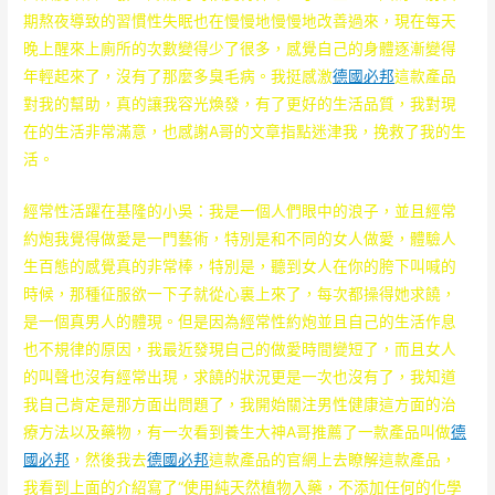
期熬夜導致的習慣性失眠也在慢慢地慢慢地改善過來，現在每天
晚上醒來上廁所的次數變得少了很多，感覺自己的身體逐漸變得
年輕起來了，沒有了那麼多臭毛病。我挺感激
德國必邦
這款產品
對我的幫助，真的讓我容光煥發，有了更好的生活品質，我對現
在的生活非常滿意，也感謝A哥的文章指點迷津我，挽救了我的生
活。
經常性活躍在基隆的小吳：我是一個人們眼中的浪子，並且經常
約炮我覺得做愛是一門藝術，特別是和不同的女人做愛，體驗人
生百態的感覺真的非常棒，特別是，聽到女人在你的胯下叫喊的
時候，那種征服欲一下子就從心裏上來了，每次都操得她求饒，
是一個真男人的體現。但是因為經常性約炮並且自己的生活作息
也不規律的原因，我最近發現自己的做愛時間變短了，而且女人
的叫聲也沒有經常出現，求饒的狀況更是一次也沒有了，我知道
我自己肯定是那方面出問題了，我開始關注男性健康這方面的治
療方法以及藥物，有一次看到養生大神A哥推薦了一款產品叫做
德
國必邦
，然後我去
德國必邦
這款產品的官網上去瞭解這款產品，
我看到上面的介紹寫了“使用純天然植物入藥，不添加任何的化學