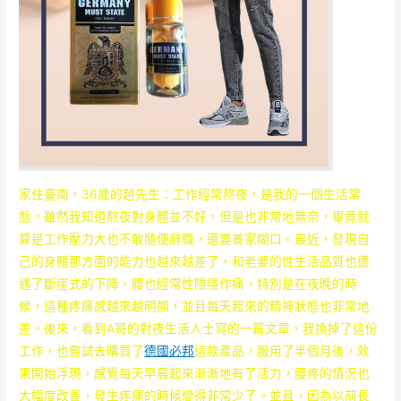
家住臺南，36歲的趙先生：工作經常熬夜，是我的一個生活常
態。雖然我知道熬夜對身體並不好，但是也非常地無奈，畢竟就
算是工作壓力大也不敢隨便辭職，還要養家糊口。最近，發現自
己的身體那方面的能力也越來越差了，和老婆的性生活品質也遭
遇了斷崖式的下降，腰也經常性隱隱作痛，特別是在夜晚的時
候，這種疼痛感越來越明顯，並且每天起來的精神狀態也非常地
差。後來，看到A哥的對夜生活人士寫的一篇文章，我換掉了這份
工作，也嘗試去購買了
德國必邦
這款產品，服用了半個月後，效
果開始浮現，感覺每天早晨起來漸漸地有了活力，腰疼的情況也
大幅度改善，發生疼痛的時候變得非常少了。並且，因為以前長