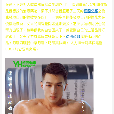
藥劑，不會對人體造成負擔產生副作用” ，看到這裏我就知道這就
是我想找的治療藥物，果不其然當我服用了三天的
德國必邦
之後
我發現自己的性欲望在回升，一個多星期後發現自己的性能力在
慢慢地恢復，女人的叫聲也開始逐漸變多，甚至求饒的情況也偶
爾有出現了，這時候我的自信回來了，感覺到自己的生活品質好
起來了，又有了力氣繼續去征戰天下。
德國必邦
我愛死這個產
品，叼嘿叼嘿我中意叼嘿，叼嘿真快樂， 大力插去對準個黒窿
LOOK勾它要育育哦。