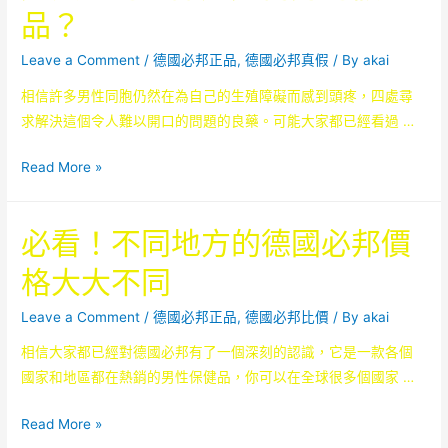
必
品？
男
邦
性
真
Leave a Comment
/
德國必邦正品
,
德國必邦真假
/ By
akai
同
偽
相信許多男性同胞仍然在為自己的生殖障礙而感到頭疼，四處尋
胞
該
求解決這個令人難以開口的問題的良藥。可能大家都已經看過 …
們
如
趕
何
怎
Read More »
快
辨
樣
扔
別？
才
了
必看！不同地方的德國必邦價
能
這
知
些
格大大不同
道
劣
手
Leave a Comment
/
德國必邦正品
,
德國必邦比價
/ By
akai
質
裏
偽
相信大家都已經對德國必邦有了一個深刻的認識，它是一款各個
的
造
國家和地區都在熱銷的男性保健品，你可以在全球很多個國家 …
德
的
國
德
必
Read More »
必
國