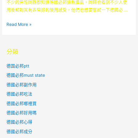
正
不少的男性同胞都知道德國必邦這款產品，同時也看到不少人使
品
用後都對其有非常好的使用感受。他們也想要嘗試一下德國必 …
比
價
德
Read More »
的
國
因
必
素
邦
分類
分
正
析
品
德国必邦ptt
在
德國必邦must state
哪
德國必邦副作用
里
購
德國必邦吃法
買？
德國必邦哪裡買
如
德國必邦好用嗎
何
德國必邦心得
辨
德國必邦成分
別？