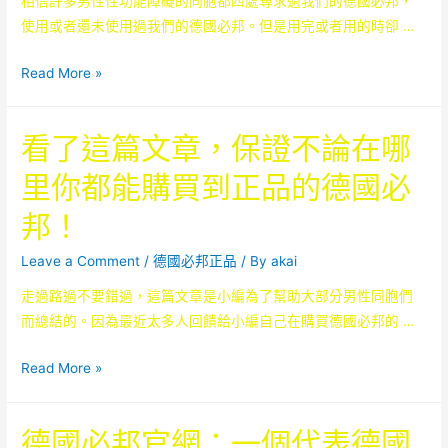
相信許多男性性功能障礙的同胞都四處尋求過我們的德國必邦，
使用或者還未使用過我們的德國必邦。但是用完或者用的時卻 …
點
Read More »
進
這
看了這篇文章，保證不論在哪
篇
文
里你都能購買到正品的德國必
章
邦！
教
會
Leave a Comment
/
德國必邦正品
/ By
akai
你
走過路過不要錯過，這篇文章是小編為了幫助大部分男性同胞們
如
而總結的。因為最近太多人回饋給小編自己在購買德國必邦的 …
何
在
看
Read More »
劣
了
品
這
滿
德國必邦官網：一個代表德國
篇
天