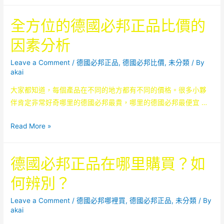
看！
邦
必
不
全方位的德國必邦正品比價的
是
邦！
同
真
地
因素分析
正
方
的
的
Leave a Comment
/
德國必邦正品
,
德國必邦比價
,
未分類
/ By
正
akai
德
品
國
大家都知道，每個產品在不同的地方都有不同的價格。很多小夥
還
必
伴肯定非常好奇哪里的德國必邦最貴，哪里的德國必邦最便宜 …
是
邦
偽
價
全
Read More »
劣
格
方
的
大
位
德國必邦正品在哪里購買？如
假
大
的
品？
不
德
何辨別？
同
國
必
Leave a Comment
/
德國必邦哪裡買
,
德國必邦正品
,
未分類
/ By
akai
邦