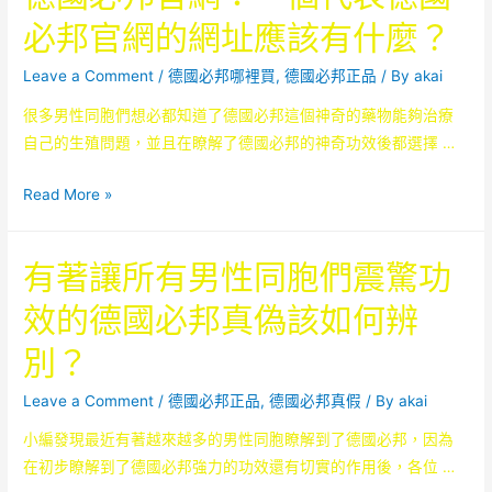
文
飛
必邦官網的網址應該有什麼？
章，
的
保
Leave a Comment
/
德國必邦哪裡買
,
德國必邦正品
/ By
akai
市
證
場
很多男性同胞們想必都知道了德國必邦這個神奇的藥物能夠治療
不
購
自己的生殖問題，並且在瞭解了德國必邦的神奇功效後都選擇 …
論
買
在
到
德
Read More »
哪
正
國
里
品
必
有著讓所有男性同胞們震驚功
你
德
邦
都
國
官
效的德國必邦真偽該如何辨
能
必
網：
購
別？
邦
一
買
個
Leave a Comment
/
德國必邦正品
,
德國必邦真假
/ By
akai
到
代
正
小編發現最近有著越來越多的男性同胞瞭解到了德國必邦，因為
表
品
在初步瞭解到了德國必邦強力的功效還有切實的作用後，各位 …
德
的