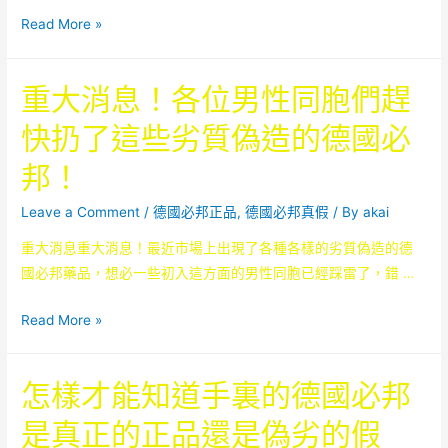
國
德
有
Read More »
必
國
著
邦
必
讓
官
重大消息！各位男性同胞們趕
邦！
所
網
有
的
快扔了這些劣質偽造的德國必
男
網
邦！
性
址
同
應
Leave a Comment
/
德國必邦正品
,
德國必邦真假
/ By
akai
胞
該
重大消息重大消息！最近市場上出現了各種各樣的劣質偽造的德
們
有
國必邦藥品，想必一些初入這方面的男性同胞已經踩雷了，錯 …
震
什
驚
麼？
重
Read More »
功
大
效
消
的
怎樣才能知道手裏的德國必邦
息！
德
各
國
是真正的正品還是偽劣的假
位